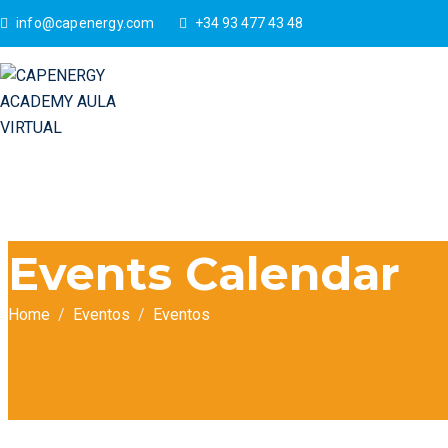
info@capenergy.com
+34 93 477 43 48
Events Calendar
Home
Eventos
Eventos