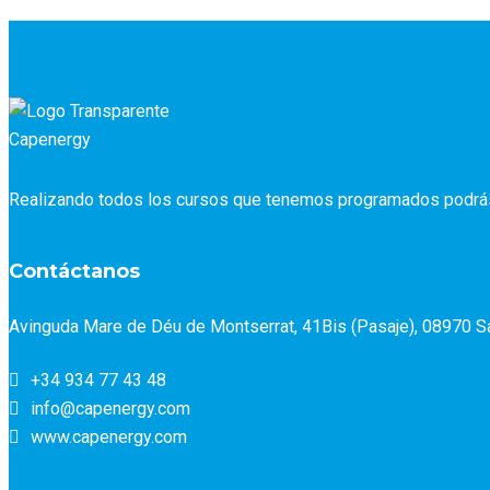
Realizando todos los cursos que tenemos programados podrás a
Contáctanos
Avinguda Mare de Déu de Montserrat, 41Bis (Pasaje), 08970 Sa
+34 934 77 43 48
info@capenergy.com
www.capenergy.com