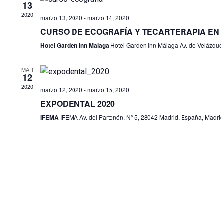
13
f
2020
marzo 13, 2020
-
marzo 14, 2020
e
CURSO DE ECOGRAFÍA Y TECARTERAPIA EN P
c
Hotel Garden Inn Malaga
Hotel Garden Inn Málaga Av. de Velázqu
h
a
MAR
.
12
2020
marzo 12, 2020
-
marzo 15, 2020
EXPODENTAL 2020
IFEMA
IFEMA Av. del Partenón, Nº 5, 28042 Madrid, España, Madri