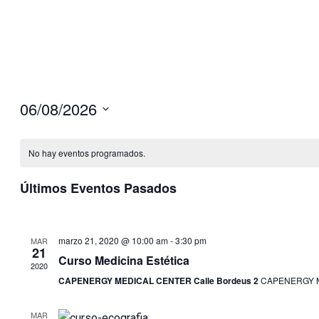
06/08/2026
S
e
No hay eventos programados.
l
e
Últimos Eventos Pasados
c
c
i
marzo 21, 2020 @ 10:00 am
-
3:30 pm
MAR
21
o
Curso Medicina Estética
2020
n
CAPENERGY MEDICAL CENTER Calle Bordeus 2
CAPENERGY ME
a
r
MAR