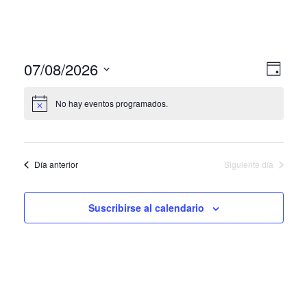
Nav
Nav
07/08/2026
Día
de
Seleccionar
de
fecha.
No hay eventos programados.
vis
vist
de
Eve
Día anterior
Siguiente día
Suscribirse al calendario