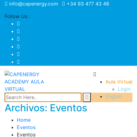
info@capenergy.com
+34 93 477 43 48
Follow Us :
Aula Virtual
Login
English
Archivos:
Eventos
Home
Eventos
Eventos